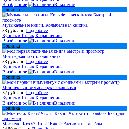
В избранное
В наличии
Новинка
Быстрый
просмотр
Музыкальные книги. Колыбельная книжка
38 руб.
/ шт
Подробнее
Купить в 1 клик
К сравнению
В избранное
В наличии
Новинка
Быстрый просмотр
Моя первая тактильная книга
38 руб.
/ шт
Подробнее
Купить в 1 клик
К сравнению
В избранное
В наличии
Новинка
Быстрый просмотр
Мой первый виммельбух с окошками
32 руб.
/ шт
Подробнее
Купить в 1 клик
К сравнению
В избранное
В наличии
Новинка
Быстрый
просмотр
Мое тело. Кто я? Что я? Как я? Активити – альбом
24,50 руб.
/ шт
Подробнее