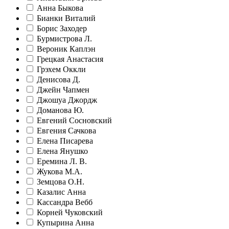
Анна Быкова
Бианки Виталий
Борис Заходер
Бурмистрова Л.
Вероник Каплэн
Грецкая Анастасия
Грэхем Оккли
Денисова Д.
Джейн Чапмен
Джошуа Джордж
Доманова Ю.
Евгений Сосновский
Евгения Сачкова
Елена Писарева
Елена Янушко
Еремина Л. В.
Жукова М.А.
Земцова О.Н.
Казалис Анна
Кассандра Вебб
Корней Чуковский
Купырина Анна