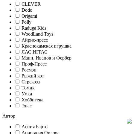
CLEVER
Dodo
Origami
Polly
Raduga Kids
WoodLand Toys
Айрис-пресс
Краснокамская игрушка
ЛАС ИГРАС
Манн, Иванов и Фербер
Проф-Пресс
Росмэн
Рыжий кот
Стрекоза
Томик
Умка
Хоббитека
Энас
Автор
Агния Барто
Анастасия Орлова