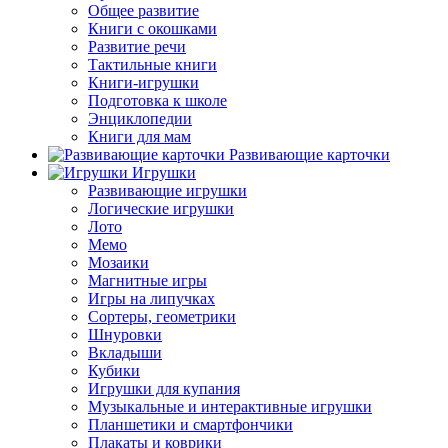
Общее развитие
Книги с окошками
Развитие речи
Тактильные книги
Книги-игрушки
Подготовка к школе
Энциклопедии
Книги для мам
Развивающие карточки
Игрушки
Развивающие игрушки
Логические игрушки
Лото
Мемо
Мозаики
Магнитные игры
Игры на липучках
Сортеры, геометрики
Шнуровки
Вкладыши
Кубики
Игрушки для купания
Музыкальные и интерактивные игрушки
Планшетики и смартфончики
Плакаты и коврики