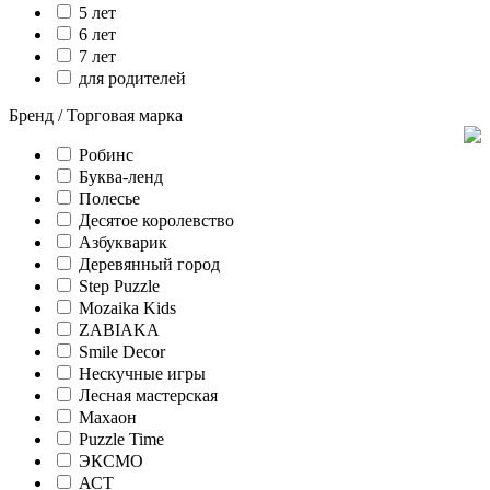
5 лет
6 лет
7 лет
для родителей
Бренд / Торговая марка
Робинс
Буква-ленд
Полесье
Десятое королевство
Азбукварик
Деревянный город
Step Puzzle
Mozaika Kids
ZABIAKA
Smile Decor
Нескучные игры
Лесная мастерская
Махаон
Puzzle Time
ЭКСМО
АСТ