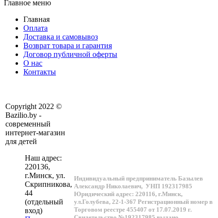
Главное меню
Главная
Оплата
Доставка и самовывоз
Возврат товара и гарантия
Договор публичной оферты
О нас
Контакты
Copyright 2022 ©
Bazilio.by -
современный
интернет-магазин
для детей
Наш адрес:
220136
,
г.
Минск
, ул.
Индивидуальный предприниматель Базылев
Скрипникова,
Александр Николаевич,
УНП 192317985
44
Юридический адрес: 220116, г.Минск,
(отдельный
ул.Голубева, 22-1-367
Регистрационный номер в
Торговом реестре 455407 от 17.07.2019 г.
вход)
Свидетельство №192317985 выдано