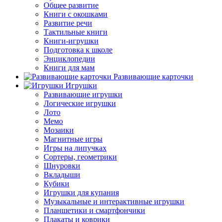
Общее развитие
Книги с окошками
Развитие речи
Тактильные книги
Книги-игрушки
Подготовка к школе
Энциклопедии
Книги для мам
Развивающие карточки
Игрушки
Развивающие игрушки
Логические игрушки
Лото
Мемо
Мозаики
Магнитные игры
Игры на липучках
Сортеры, геометрики
Шнуровки
Вкладыши
Кубики
Игрушки для купания
Музыкальные и интерактивные игрушки
Планшетики и смартфончики
Плакаты и коврики