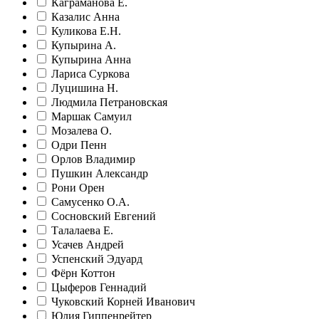
Каграманова Е.
Казалис Анна
Куликова Е.Н.
Купырина А.
Купырина Анна
Лариса Суркова
Луцишина Н.
Людмила Петрановская
Маршак Самуил
Мозалева О.
Одри Пенн
Орлов Владимир
Пушкин Александр
Рони Орен
Самусенко О.А.
Сосновский Евгений
Талалаева Е.
Усачев Андрей
Успенский Эдуард
Фёрн Коттон
Цыферов Геннадий
Чуковский Корней Иванович
Юлия Гиппенрейтер