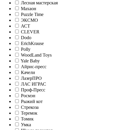
Лесная мастерская
Махаон
Puzzle Time
ЭКСМО
АСТ
CLEVER
Dodo
ErichKrause
Polly
WoodLand Toys
Yale Baby
Айрис-пресс
Качели
ЛазерПРО
ЛАС ИГРАС
Проф-Пресс
Росмэн
Рыжий кот
Стрекоза
Теремок
Томик
Умка