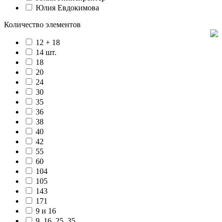
Юлия Евдокимова
Количество элементов
12 + 18
14 шт.
18
20
24
30
35
36
38
40
42
55
60
104
105
143
171
9 и 16
9, 16, 25, 35