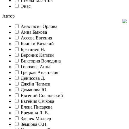
Школа талантов
Энас
Автор
Анастасия Орлова
Анна Быкова
Асеева Евгения
Бианки Виталий
Брагинец Н.
Вероник Каплэн
Виктория Володина
Горохова Анна
Грецкая Анастасия
Денисова Д.
Джейн Чапмен
Доманова Ю.
Евгений Сосновский
Евгения Сачкова
Елена Писарева
Еремина Л. В.
Зденек Миллер
Земцова О.Н.