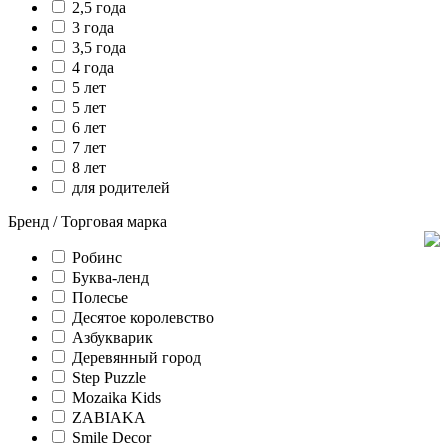
2,5 года
3 года
3,5 года
4 года
5 лет
5 лет
6 лет
7 лет
8 лет
для родителей
Бренд / Торговая марка
Робинс
Буква-ленд
Полесье
Десятое королевство
Азбукварик
Деревянный город
Step Puzzle
Mozaika Kids
ZABIAKA
Smile Decor