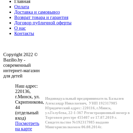
Главная
Оплата
Доставка и самовывоз
Возврат товара и гарантия
Договор публичной оферты
О нас
Контакты
Copyright 2022 ©
Bazilio.by -
современный
интернет-магазин
для детей
Наш адрес:
220136
,
г.
Минск
, ул.
Индивидуальный предприниматель Базылев
Скрипникова,
Александр Николаевич,
УНП 192317985
44
Юридический адрес: 220116, г.Минск,
(отдельный
ул.Голубева, 22-1-367
Регистрационный номер в
Торговом реестре 455407 от 17.07.2019 г.
вход)
Свидетельство №192317985 выдано
Посмотреть
Мингорисполкомом 06.08.2014г.
на карте