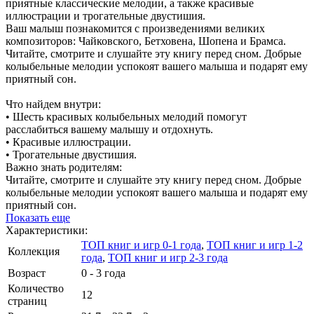
приятные классические мелодии, а также красивые
иллюстрации и трогательные двустишия.
Ваш малыш познакомится с произведениями великих
композиторов: Чайковского, Бетховена, Шопена и Брамса.
Читайте, смотрите и слушайте эту книгу перед сном. Добрые
колыбельные мелодии успокоят вашего малыша и подарят ему
приятный сон.
Что найдем внутри:
• Шесть красивых колыбельных мелодий помогут
расслабиться вашему малышу и отдохнуть.
• Красивые иллюстрации.
• Трогательные двустишия.
Важно знать родителям:
Читайте, смотрите и слушайте эту книгу перед сном. Добрые
колыбельные мелодии успокоят вашего малыша и подарят ему
приятный сон.
Показать еще
Характеристики:
ТОП книг и игр 0-1 года
,
ТОП книг и игр 1-2
Коллекция
года
,
ТОП книг и игр 2-3 года
Возраст
0 - 3 года
Количество
12
страниц