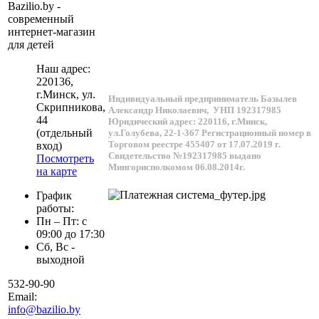
Bazilio.by -
современный
интернет-магазин
для детей
Наш адрес:
220136
,
г.
Минск
, ул.
Индивидуальный предприниматель Базылев
Скрипникова,
Александр Николаевич,
УНП 192317985
44
Юридический адрес: 220116, г.Минск,
(отдельный
ул.Голубева, 22-1-367
Регистрационный номер в
Торговом реестре 455407 от 17.07.2019 г.
вход)
Свидетельство №192317985 выдано
Посмотреть
Мингорисполкомом 06.08.2014г.
на карте
График
работы:
Пн – Пт: с
09:00 до 17:30
Сб, Вс -
выходной
532-90-90
Email:
info@bazilio.by