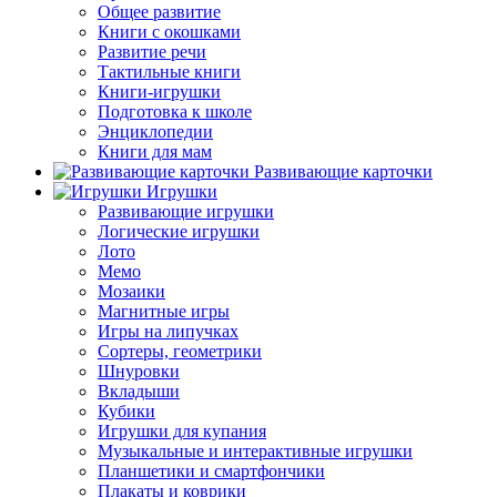
Общее развитие
Книги с окошками
Развитие речи
Тактильные книги
Книги-игрушки
Подготовка к школе
Энциклопедии
Книги для мам
Развивающие карточки
Игрушки
Развивающие игрушки
Логические игрушки
Лото
Мемо
Мозаики
Магнитные игры
Игры на липучках
Сортеры, геометрики
Шнуровки
Вкладыши
Кубики
Игрушки для купания
Музыкальные и интерактивные игрушки
Планшетики и смартфончики
Плакаты и коврики