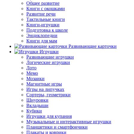
Общее развитие
Книги с окошками
Развитие речи
Тактильные книги
Книги-игрушки
Подготовка к школе
Энциклопедии
Книги для мам
Развивающие карточки
Игрушки
Развивающие игрушки
Логические игрушки
Лото
Мемо
Мозаики
Магнитные игры
Игры на липучках
Сортеры, геометрики
Шнуровки
Вкладыши
Кубики
Игрушки для купания
Музыкальные и интерактивные игрушки
Планшетики и смартфончики
Плакаты и коврики