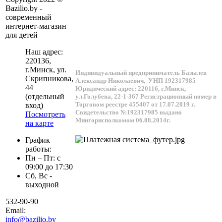
Bazilio.by -
современный
интернет-магазин
для детей
Наш адрес:
220136
,
г.
Минск
, ул.
Индивидуальный предприниматель Базылев
Скрипникова,
Александр Николаевич,
УНП 192317985
44
Юридический адрес: 220116, г.Минск,
(отдельный
ул.Голубева, 22-1-367
Регистрационный номер в
Торговом реестре 455407 от 17.07.2019 г.
вход)
Свидетельство №192317985 выдано
Посмотреть
Мингорисполкомом 06.08.2014г.
на карте
График
работы:
Пн – Пт: с
09:00 до 17:30
Сб, Вс -
выходной
532-90-90
Email:
info@bazilio.by