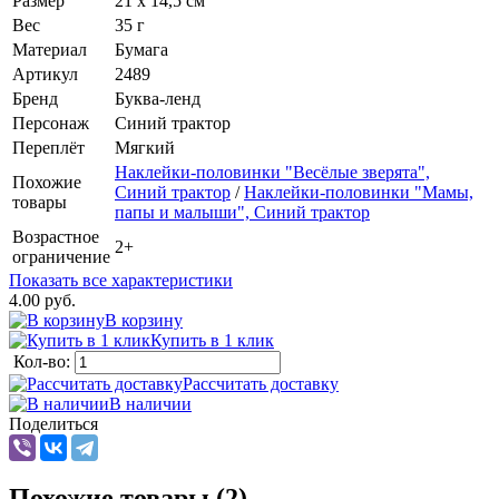
Размер
21 х 14,5 см
Вес
35 г
Материал
Бумага
Артикул
2489
Бренд
Буква-ленд
Персонаж
Синий трактор
Переплёт
Мягкий
Наклейки-половинки "Весёлые зверята",
Похожие
Синий трактор
/
Наклейки-половинки "Мамы,
товары
папы и малыши", Синий трактор
Возрастное
2+
ограничение
Показать все характеристики
4.00 руб.
В корзину
Купить в 1 клик
Кол-во:
Рассчитать доставку
В наличии
Поделиться
Похожие товары (2)