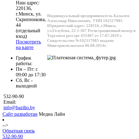
Наш адрес:
220136
,
г.
Минск
, ул.
Индивидуальный предприниматель Базылев
Скрипникова,
Александр Николаевич,
УНП 192317985
44
Юридический адрес: 220116, г.Минск,
(отдельный
ул.Голубева, 22-1-367
Регистрационный номер в
Торговом реестре 455407 от 17.07.2019 г.
вход)
Свидетельство №192317985 выдано
Посмотреть
Мингорисполкомом 06.08.2014г.
на карте
График
работы:
Пн – Пт: с
09:00 до 17:30
Сб, Вс -
выходной
532-90-90
Email:
info@bazilio.by
Сайт разработан
Медиа Лайн
-->
Обратная связь
532-90-90