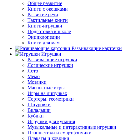
Общее развитие
Книги с окошками
Развитие речи
Тактильные книги
Книги-игрушки
Подготовка к школе
Энциклопедии
Книги для мам
Развивающие карточки
Игрушки
Развивающие игрушки
Логические игрушки
Лото
Мемо
Мозаики
Магнитные игры
Игры на липучках
Сортеры, геометрики
Шнуровки
Вкладыши
Кубики
Игрушки для купания
Музыкальные и интерактивные игрушки
Планшетики и смартфончики
Плакаты и коврики