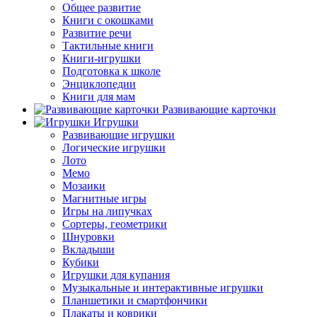
Общее развитие
Книги с окошками
Развитие речи
Тактильные книги
Книги-игрушки
Подготовка к школе
Энциклопедии
Книги для мам
Развивающие карточки
Игрушки
Развивающие игрушки
Логические игрушки
Лото
Мемо
Мозаики
Магнитные игры
Игры на липучках
Сортеры, геометрики
Шнуровки
Вкладыши
Кубики
Игрушки для купания
Музыкальные и интерактивные игрушки
Планшетики и смартфончики
Плакаты и коврики