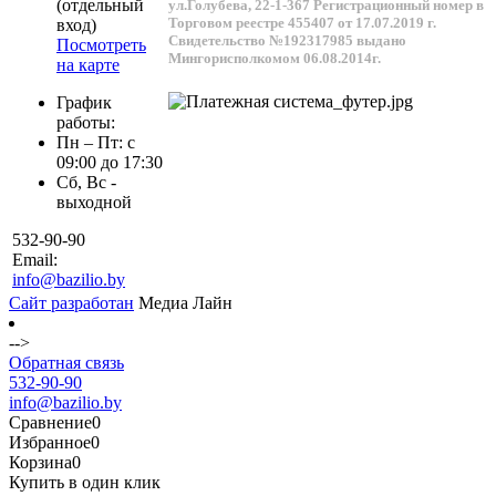
(отдельный
ул.Голубева, 22-1-367
Регистрационный номер в
Торговом реестре 455407 от 17.07.2019 г.
вход)
Свидетельство №192317985 выдано
Посмотреть
Мингорисполкомом 06.08.2014г.
на карте
График
работы:
Пн – Пт: с
09:00 до 17:30
Сб, Вс -
выходной
532-90-90
Email:
info@bazilio.by
Сайт разработан
Медиа Лайн
-->
Обратная связь
532-90-90
info@bazilio.by
Сравнение
0
Избранное
0
Корзина
0
Купить в один клик