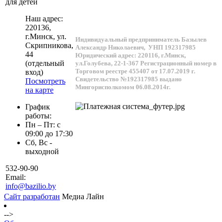
для детей
Наш адрес:
220136
,
г.
Минск
, ул.
Индивидуальный предприниматель Базылев
Скрипникова,
Александр Николаевич,
УНП 192317985
44
Юридический адрес: 220116, г.Минск,
(отдельный
ул.Голубева, 22-1-367
Регистрационный номер в
Торговом реестре 455407 от 17.07.2019 г.
вход)
Свидетельство №192317985 выдано
Посмотреть
Мингорисполкомом 06.08.2014г.
на карте
График
работы:
Пн – Пт: с
09:00 до 17:30
Сб, Вс -
выходной
532-90-90
Email:
info@bazilio.by
Сайт разработан
Медиа Лайн
-->