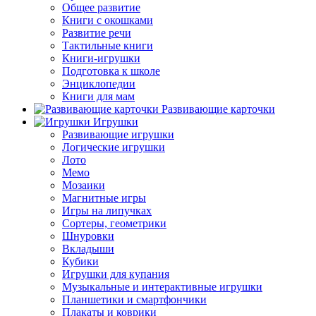
Общее развитие
Книги с окошками
Развитие речи
Тактильные книги
Книги-игрушки
Подготовка к школе
Энциклопедии
Книги для мам
Развивающие карточки
Игрушки
Развивающие игрушки
Логические игрушки
Лото
Мемо
Мозаики
Магнитные игры
Игры на липучках
Сортеры, геометрики
Шнуровки
Вкладыши
Кубики
Игрушки для купания
Музыкальные и интерактивные игрушки
Планшетики и смартфончики
Плакаты и коврики