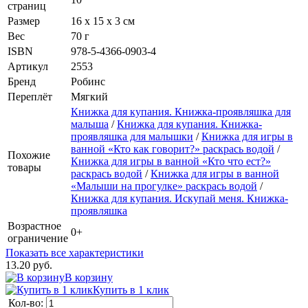
страниц
Размер
16 х 15 х 3 см
Вес
70 г
ISBN
978-5-4366-0903-4
Артикул
2553
Бренд
Робинс
Переплёт
Мягкий
Книжка для купания. Книжка-проявляшка для
малыша
/
Книжка для купания. Книжка-
проявляшка для малышки
/
Книжка для игры в
ванной «Кто как говорит?» раскрась водой
/
Похожие
Книжка для игры в ванной «Кто что ест?»
товары
раскрась водой
/
Книжка для игры в ванной
«Малыши на прогулке» раскрась водой
/
Книжка для купания. Искупай меня. Книжка-
проявляшка
Возрастное
0+
ограничение
Показать все характеристики
13.20 руб.
В корзину
Купить в 1 клик
Кол-во: