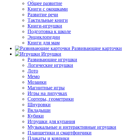
Общее развитие
Книги с окошками
Развитие речи
Тактильные книги
Книги-игрушки
Подготовка к школе
Энциклопедии
Книги для мам
Развивающие карточки
Игрушки
Развивающие игрушки
Логические игрушки
Лото
Мемо
Мозаики
Магнитные игры
Игры на липучках
Сортеры, геометрики
Шнуровки
Вкладыши
Кубики
Игрушки для купания
Музыкальные и интерактивные игрушки
Планшетики и смартфончики
Плакаты и коврики