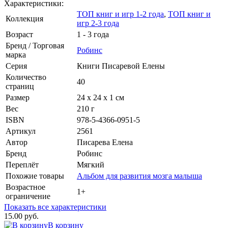
Характеристики:
ТОП книг и игр 1-2 года
,
ТОП книг и
Коллекция
игр 2-3 года
Возраст
1 - 3 года
Бренд / Торговая
Робинс
марка
Серия
Книги Писаревой Елены
Количество
40
страниц
Размер
24 х 24 х 1 см
Вес
210 г
ISBN
978-5-4366-0951-5
Артикул
2561
Автор
Писарева Елена
Бренд
Робинс
Переплёт
Мягкий
Похожие товары
Альбом для развития мозга малыша
Возрастное
1+
ограничение
Показать все характеристики
15.00 руб.
В корзину