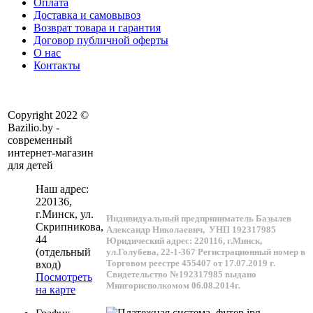
Оплата
Доставка и самовывоз
Возврат товара и гарантия
Договор публичной оферты
О нас
Контакты
Copyright 2022 ©
Bazilio.by -
современный
интернет-магазин
для детей
Наш адрес:
220136
,
г.
Минск
, ул.
Индивидуальный предприниматель Базылев
Скрипникова,
Александр Николаевич,
УНП 192317985
44
Юридический адрес: 220116, г.Минск,
(отдельный
ул.Голубева, 22-1-367
Регистрационный номер в
Торговом реестре 455407 от 17.07.2019 г.
вход)
Свидетельство №192317985 выдано
Посмотреть
Мингорисполкомом 06.08.2014г.
на карте