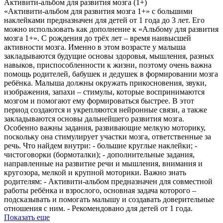
Активити-альбом для развития мозга (1+)
«Активити-альбом для развития мозга 1+» с большими
наклейками предназначен для детей от 1 года до 3 лет. Его
можно использовать как дополнение к «Альбому для развития
мозга 1+». С рождения до трёх лет – время наивысшей
активности мозга. Именно в этом возрасте у малыша
закладываются будущие основы здоровья, мышления, разных
навыков, приспособленности к жизни, поэтому очень важна
помощь родителей, бабушек и дедушек в формировании мозга
ребёнка. Малыша должны окружать прикосновения, звуки,
изображения, запахи – стимулы, которые воспринимаются
мозгом и помогают ему формироваться быстрее. В этот
период создаются и укрепляются нейронные связи, а также
закладываются основы дальнейшего развития мозга.
Особенно важны задания, развивающие мелкую моторику,
поскольку она стимулирует участки мозга, ответственные за
речь. Что найдем внутри: - большие круглые наклейки; -
чистоговорки (бормоталки); - дополнительные задания,
направленные на развитие речи и мышления, внимания и
кругозора, мелкой и крупной моторики. Важно знать
родителям: - Активити-альбом предназначен для совместной
работы ребёнка и взрослого, основная задача которого ‒
подсказывать и помогать малышу и создавать доверительные
отношения с ним. - Рекомендовано для детей от 1 года.
Показать еще