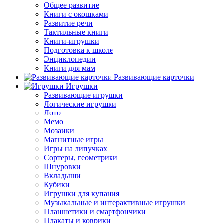
Общее развитие
Книги с окошками
Развитие речи
Тактильные книги
Книги-игрушки
Подготовка к школе
Энциклопедии
Книги для мам
Развивающие карточки
Игрушки
Развивающие игрушки
Логические игрушки
Лото
Мемо
Мозаики
Магнитные игры
Игры на липучках
Сортеры, геометрики
Шнуровки
Вкладыши
Кубики
Игрушки для купания
Музыкальные и интерактивные игрушки
Планшетики и смартфончики
Плакаты и коврики