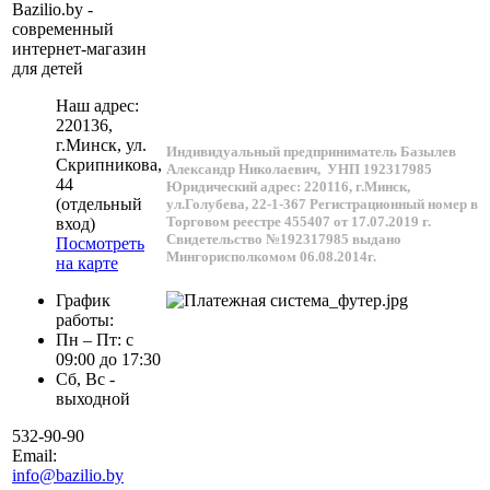
Bazilio.by -
современный
интернет-магазин
для детей
Наш адрес:
220136
,
г.
Минск
, ул.
Индивидуальный предприниматель Базылев
Скрипникова,
Александр Николаевич,
УНП 192317985
44
Юридический адрес: 220116, г.Минск,
(отдельный
ул.Голубева, 22-1-367
Регистрационный номер в
Торговом реестре 455407 от 17.07.2019 г.
вход)
Свидетельство №192317985 выдано
Посмотреть
Мингорисполкомом 06.08.2014г.
на карте
График
работы:
Пн – Пт: с
09:00 до 17:30
Сб, Вс -
выходной
532-90-90
Email:
info@bazilio.by