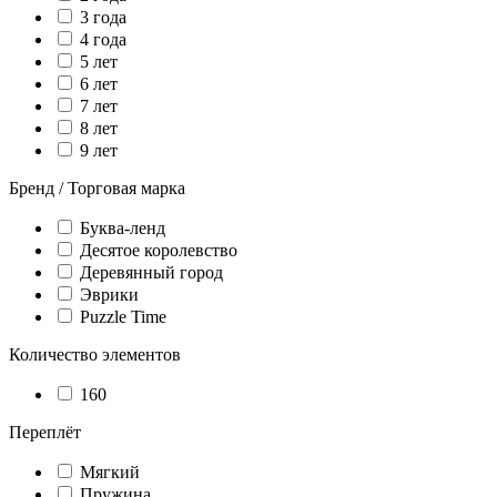
3 года
4 года
5 лет
6 лет
7 лет
8 лет
9 лет
Бренд / Торговая марка
Буква-ленд
Десятое королевство
Деревянный город
Эврики
Puzzle Time
Количество элементов
160
Переплёт
Мягкий
Пружина