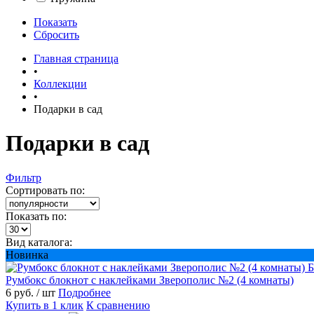
Показать
Сбросить
Главная страница
•
Коллекции
•
Подарки в сад
Подарки в сад
Фильтр
Сортировать по:
Показать по:
Вид каталога:
Новинка
Б
Румбокс блокнот с наклейками Зверополис №2 (4 комнаты)
6 руб.
/ шт
Подробнее
Купить в 1 клик
К сравнению