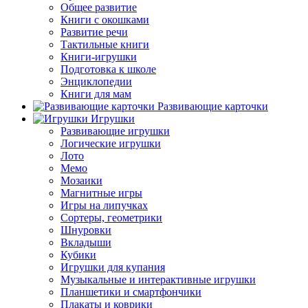
Общее развитие
Книги с окошками
Развитие речи
Тактильные книги
Книги-игрушки
Подготовка к школе
Энциклопедии
Книги для мам
Развивающие карточки
Игрушки
Развивающие игрушки
Логические игрушки
Лото
Мемо
Мозаики
Магнитные игры
Игры на липучках
Сортеры, геометрики
Шнуровки
Вкладыши
Кубики
Игрушки для купания
Музыкальные и интерактивные игрушки
Планшетики и смартфончики
Плакаты и коврики