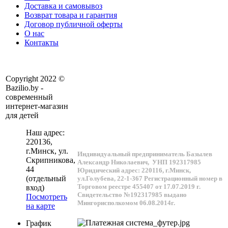
Доставка и самовывоз
Возврат товара и гарантия
Договор публичной оферты
О нас
Контакты
Copyright 2022 ©
Bazilio.by -
современный
интернет-магазин
для детей
Наш адрес:
220136
,
г.
Минск
, ул.
Индивидуальный предприниматель Базылев
Скрипникова,
Александр Николаевич,
УНП 192317985
44
Юридический адрес: 220116, г.Минск,
(отдельный
ул.Голубева, 22-1-367
Регистрационный номер в
Торговом реестре 455407 от 17.07.2019 г.
вход)
Свидетельство №192317985 выдано
Посмотреть
Мингорисполкомом 06.08.2014г.
на карте
График