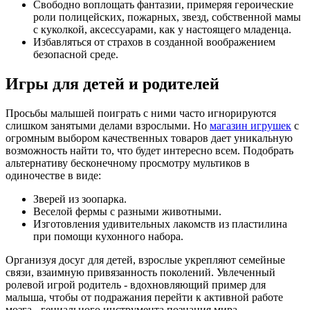
Свободно воплощать фантазии, примеряя героические
роли полицейских, пожарных, звезд, собственной мамы
с куколкой, аксессуарами, как у настоящего младенца.
Избавляться от страхов в созданной воображением
безопасной среде.
Игры для детей и родителей
Просьбы малышей поиграть с ними часто игнорируются
слишком занятыми делами взрослыми. Но
магазин игрушек
с
огромным выбором качественных товаров дает уникальную
возможность найти то, что будет интересно всем. Подобрать
альтернативу бесконечному просмотру мультиков в
одиночестве в виде:
Зверей из зоопарка.
Веселой фермы с разными животными.
Изготовления удивительных лакомств из пластилина
при помощи кухонного набора.
Организуя досуг для детей, взрослые укрепляют семейные
связи, взаимную привязанность поколений. Увлеченный
ролевой игрой родитель - вдохновляющий пример для
малыша, чтобы от подражания перейти к активной работе
мозга - гениального инструмента познания мира,