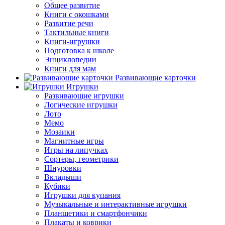
Общее развитие
Книги с окошками
Развитие речи
Тактильные книги
Книги-игрушки
Подготовка к школе
Энциклопедии
Книги для мам
Развивающие карточки
Игрушки
Развивающие игрушки
Логические игрушки
Лото
Мемо
Мозаики
Магнитные игры
Игры на липучках
Сортеры, геометрики
Шнуровки
Вкладыши
Кубики
Игрушки для купания
Музыкальные и интерактивные игрушки
Планшетики и смартфончики
Плакаты и коврики