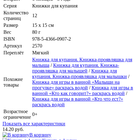
Серия
Книжки для купания
Количество
12
страниц
Размер
15 х 15 см
Вес
80 г
ISBN
978-5-4366-0907-2
Артикул
2570
Переплёт
Мягкий
Книжка для купания. Книжка-проявляшка для
малыша
/
Книжка для купания. Книжка-
проявляшка для малышей
/
Книжка для
купания. Книжка-проявляшка для малышки
/
Похожие
Книжка для игры в ванной «Малыши на
товары
прогулке» раскрась водой
/
Книжка для игры в
ванной «Кто как говорит?» раскрась водой
/
Книжка для игры в ванной «Кто что ест?»
раскрась водой
Возрастное
0+
ограничение
Показать все характеристики
14.20 руб.
В корзину