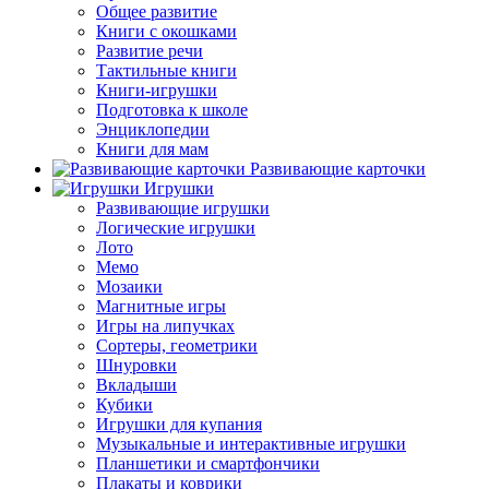
Общее развитие
Книги с окошками
Развитие речи
Тактильные книги
Книги-игрушки
Подготовка к школе
Энциклопедии
Книги для мам
Развивающие карточки
Игрушки
Развивающие игрушки
Логические игрушки
Лото
Мемо
Мозаики
Магнитные игры
Игры на липучках
Сортеры, геометрики
Шнуровки
Вкладыши
Кубики
Игрушки для купания
Музыкальные и интерактивные игрушки
Планшетики и смартфончики
Плакаты и коврики