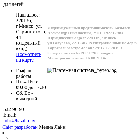
для детей
Наш адрес:
220136
,
г.
Минск
, ул.
Индивидуальный предприниматель Базылев
Скрипникова,
Александр Николаевич,
УНП 192317985
44
Юридический адрес: 220116, г.Минск,
(отдельный
ул.Голубева, 22-1-367
Регистрационный номер в
Торговом реестре 455407 от 17.07.2019 г.
вход)
Свидетельство №192317985 выдано
Посмотреть
Мингорисполкомом 06.08.2014г.
на карте
График
работы:
Пн – Пт: с
09:00 до 17:30
Сб, Вс -
выходной
532-90-90
Email:
info@bazilio.by
Сайт разработан
Медиа Лайн
-->