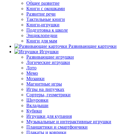
Общее развитие
Книги с окошками
Развитие речи
Тактильные книги
Книги-игрушки
Подготовка к школе
Энциклопедии
Книги для мам
Развивающие карточки
Игрушки
Развивающие игрушки
Логические игрушки
Лото
Мемо
Мозаики
Магнитные игры
Игры на липучках
Сортеры, геометрики
Шнуровки
Вкладыши
Кубики
Игрушки для купания
Музыкальные и интерактивные игрушки
Планшетики и смартфончики
Плакаты и коврики