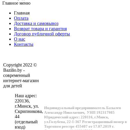
Главное меню
Главная
Оплата
Доставка и самовывоз
Возврат товара и гарантия
Договор публичной оферты
О нас
Контакты
Copyright 2022 ©
Bazilio.by -
современный
интернет-магазин
для детей
Наш адрес:
220136
,
г.
Минск
, ул.
Индивидуальный предприниматель Базылев
Скрипникова,
Александр Николаевич,
УНП 192317985
44
Юридический адрес: 220116, г.Минск,
(отдельный
ул.Голубева, 22-1-367
Регистрационный номер в
Торговом реестре 455407 от 17.07.2019 г.
вход)