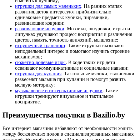
и менять к лучшему;
игрушки для самых маленьких
. На ранних этапах
развития, деток интересуют приблизительно
одинаковые предметы: кубики, пирамидки,
развивающие коврики;
развивающие игрушки
. Мозаики, шнуровки, игры на
липучках улучшают процесс восприятия и различения
цветов, память, точность движений, мышление;
игрушечный транспорт
. Такие игрушки вызывают
неподдельный интерес и помогают изучить строение
механизмов;
сюжетно-ролевые игры
. В ходе таких игр дети
осваивают коммуникативные и социальные навыки;
игрушки для купания
. Тактильные мячики, стаканчики
развеселят малыша при купании и помогут развить
мелкую моторику;
музыкальные и интерактивные игрушки
. Такие
игрушки тренируют визуальное и тактильное
восприятие.
Преимущества покупки в Bazilio.by
Все интернет-магазины избавляют от необходимости ходить
между бесконечных полок в специализированных магазинах
для детей. Но чтобы купить в Минске и за его пределами