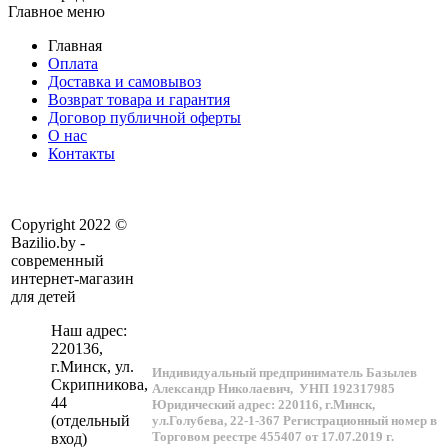
Главное меню
Главная
Оплата
Доставка и самовывоз
Возврат товара и гарантия
Договор публичной оферты
О нас
Контакты
Copyright 2022 ©
Bazilio.by -
современный
интернет-магазин
для детей
Наш адрес:
220136
,
г.
Минск
, ул.
Индивидуальный предприниматель Базылев
Скрипникова,
Александр Николаевич,
УНП 192317985
44
Юридический адрес: 220116, г.Минск,
(отдельный
ул.Голубева, 22-1-367
Регистрационный номер в
Торговом реестре 455407 от 17.07.2019 г.
вход)