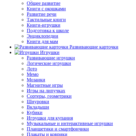
Общее развитие
Книги с окошками
Развитие речи
Тактильные книги
Книги-игрушки
Подготовка к школе
Энциклопедии
Книги для мам
Развивающие карточки
Игрушки
Развивающие игрушки
Логические игрушки
Лото
Мемо
Мозаики
Магнитные игры
Игры на липучках
Сортеры, геометрики
Шнуровки
Вкладыши
Кубики
Игрушки для купания
Музыкальные и интерактивные игрушки
Планшетики и смартфончики
Плакаты и коврики