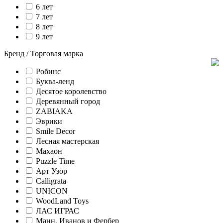
6 лет
7 лет
8 лет
9 лет
Бренд / Торговая марка
Робинс
Буква-ленд
Десятое королевство
Деревянный город
ZABIAKA
Эврики
Smile Decor
Лесная мастерская
Махаон
Puzzle Time
Арт Узор
Calligrata
UNICON
WoodLand Toys
ЛАС ИГРАС
Манн, Иванов и Фербер