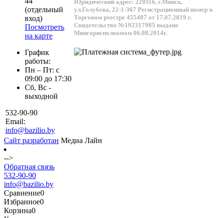
44
Юридический адрес: 220116, г.Минск,
(отдельный
ул.Голубева, 22-1-367
Регистрационный номер в
Торговом реестре 455407 от 17.07.2019 г.
вход)
Свидетельство №192317985 выдано
Посмотреть
Мингорисполкомом 06.08.2014г.
на карте
График
работы:
Пн – Пт: с
09:00 до 17:30
Сб, Вс -
выходной
532-90-90
Email:
info@bazilio.by
Сайт разработан
Медиа Лайн
-->
Обратная связь
532-90-90
info@bazilio.by
Сравнение
0
Избранное
0
Корзина
0