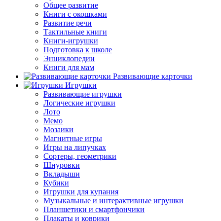
Общее развитие
Книги с окошками
Развитие речи
Тактильные книги
Книги-игрушки
Подготовка к школе
Энциклопедии
Книги для мам
Развивающие карточки
Игрушки
Развивающие игрушки
Логические игрушки
Лото
Мемо
Мозаики
Магнитные игры
Игры на липучках
Сортеры, геометрики
Шнуровки
Вкладыши
Кубики
Игрушки для купания
Музыкальные и интерактивные игрушки
Планшетики и смартфончики
Плакаты и коврики