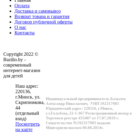
Главная
Оплата
Доставка и самовывоз
Возврат товара и гарантия
Договор публичной оферты
О нас
Контакты
Copyright 2022 ©
Bazilio.by -
современный
интернет-магазин
для детей
Наш адрес:
220136
,
г.
Минск
, ул.
Индивидуальный предприниматель Базылев
Скрипникова,
Александр Николаевич,
УНП 192317985
44
Юридический адрес: 220116, г.Минск,
(отдельный
ул.Голубева, 22-1-367
Регистрационный номер в
Торговом реестре 455407 от 17.07.2019 г.
вход)
Свидетельство №192317985 выдано
Посмотреть
Мингорисполкомом 06.08.2014г.
на карте