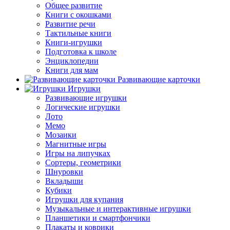
Общее развитие
Книги с окошками
Развитие речи
Тактильные книги
Книги-игрушки
Подготовка к школе
Энциклопедии
Книги для мам
Развивающие карточки
Игрушки
Развивающие игрушки
Логические игрушки
Лото
Мемо
Мозаики
Магнитные игры
Игры на липучках
Сортеры, геометрики
Шнуровки
Вкладыши
Кубики
Игрушки для купания
Музыкальные и интерактивные игрушки
Планшетики и смартфончики
Плакаты и коврики