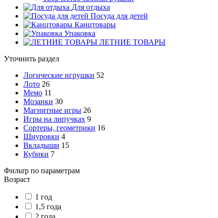
Для отдыха
Посуда для детей
Канцтовары
Упаковка
ЛЕТНИЕ ТОВАРЫ
Уточнить раздел
Логические игрушки
52
Лото
26
Мемо
11
Мозаики
30
Магнитные игры
26
Игры на липучках
9
Сортеры, геометрики
16
Шнуровки
4
Вкладыши
15
Кубики
7
Фильтр по параметрам
Возраст
1 год
1,5 года
2 года