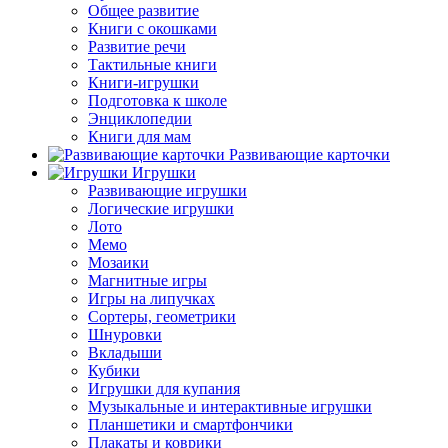
Общее развитие
Книги с окошками
Развитие речи
Тактильные книги
Книги-игрушки
Подготовка к школе
Энциклопедии
Книги для мам
Развивающие карточки
Игрушки
Развивающие игрушки
Логические игрушки
Лото
Мемо
Мозаики
Магнитные игры
Игры на липучках
Сортеры, геометрики
Шнуровки
Вкладыши
Кубики
Игрушки для купания
Музыкальные и интерактивные игрушки
Планшетики и смартфончики
Плакаты и коврики