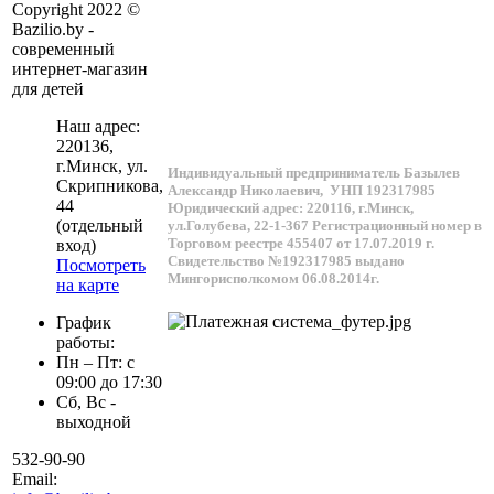
Copyright 2022 ©
Bazilio.by -
современный
интернет-магазин
для детей
Наш адрес:
220136
,
г.
Минск
, ул.
Индивидуальный предприниматель Базылев
Скрипникова,
Александр Николаевич,
УНП 192317985
44
Юридический адрес: 220116, г.Минск,
(отдельный
ул.Голубева, 22-1-367
Регистрационный номер в
Торговом реестре 455407 от 17.07.2019 г.
вход)
Свидетельство №192317985 выдано
Посмотреть
Мингорисполкомом 06.08.2014г.
на карте
График
работы:
Пн – Пт: с
09:00 до 17:30
Сб, Вс -
выходной
532-90-90
Email: