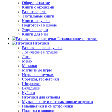
Общее развитие
Книги с окошками
Развитие речи
Тактильные книги
Книги-игрушки
Подготовка к школе
Энциклопедии
Книги для мам
Развивающие карточки
Игрушки
Развивающие игрушки
Логические игрушки
Лото
Мемо
Мозаики
Магнитные игры
Игры на липучках
Сортеры, геометрики
Шнуровки
Вкладыши
Кубики
Игрушки для купания
Музыкальные и интерактивные игрушки
Планшетики и смартфончики
Плакаты и коврики