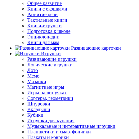
Общее развитие
Книги с окошками
Развитие речи
Тактильные книги
Книги-игрушки
Подготовка к школе
Энциклопедии
Книги для мам
Развивающие карточки
Игрушки
Развивающие игрушки
Логические игрушки
Лото
Мемо
Мозаики
Магнитные игры
Игры на липучках
Сортеры, геометрики
Шнуровки
Вкладыши
Кубики
Игрушки для купания
Музыкальные и интерактивные игрушки
Планшетики и смартфончики
Плакаты и коврики