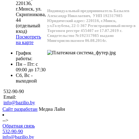
220136
,
г.
Минск
, ул.
Индивидуальный предприниматель Базылев
Скрипникова,
Александр Николаевич,
УНП 192317985
44
Юридический адрес: 220116, г.Минск,
(отдельный
ул.Голубева, 22-1-367
Регистрационный номер в
Торговом реестре 455407 от 17.07.2019 г.
вход)
Свидетельство №192317985 выдано
Посмотреть
Мингорисполкомом 06.08.2014г.
на карте
График
работы:
Пн – Пт: с
09:00 до 17:30
Сб, Вс -
выходной
532-90-90
Email:
info@bazilio.by
Сайт разработан
Медиа Лайн
-->
Обратная связь
532-90-90
info@bazilio.by