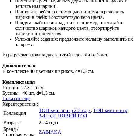
Помогите крохе научиться держать пинцет в ручках и
цеплять им шарики.
Попросите ребёнка с помощью пинцета переложить
шарики в ячейки соответствующего цвета.
Придумывайте свои задания, например, посчитайте
количество шариков каждого цвета, отсортируйте
шарики по количеству.
Усложняйте задания: предложите малышу выполнить их
на время.
Игра рекомендована для занятий с детьми от 3 лет.
Дополнительно
В комплекте 40 цветных шариков, d=1,3 см.
Комплектация
Пинцет: 12 × 1,5 см.
Бусины - 40 шт, d=1,3 см.
Показать еще
Характеристики:
ТОП книг и игр 2-3 года
,
ТОП книг и игр
Коллекция
3-4 года
,
НОВЫЙ ГОД
Возраст
2 - 4 года
Бренд /
ZABIAKA
Торговая марка