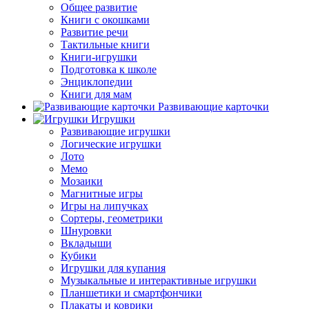
Общее развитие
Книги с окошками
Развитие речи
Тактильные книги
Книги-игрушки
Подготовка к школе
Энциклопедии
Книги для мам
Развивающие карточки
Игрушки
Развивающие игрушки
Логические игрушки
Лото
Мемо
Мозаики
Магнитные игры
Игры на липучках
Сортеры, геометрики
Шнуровки
Вкладыши
Кубики
Игрушки для купания
Музыкальные и интерактивные игрушки
Планшетики и смартфончики
Плакаты и коврики