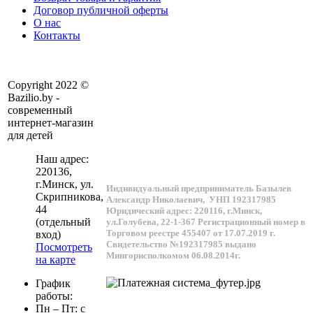
Договор публичной оферты
О нас
Контакты
Copyright 2022 ©
Bazilio.by -
современный
интернет-магазин
для детей
Наш адрес:
220136
,
г.
Минск
, ул.
Индивидуальный предприниматель Базылев
Скрипникова,
Александр Николаевич,
УНП 192317985
44
Юридический адрес: 220116, г.Минск,
(отдельный
ул.Голубева, 22-1-367
Регистрационный номер в
Торговом реестре 455407 от 17.07.2019 г.
вход)
Свидетельство №192317985 выдано
Посмотреть
Мингорисполкомом 06.08.2014г.
на карте
График
работы:
Пн – Пт: с