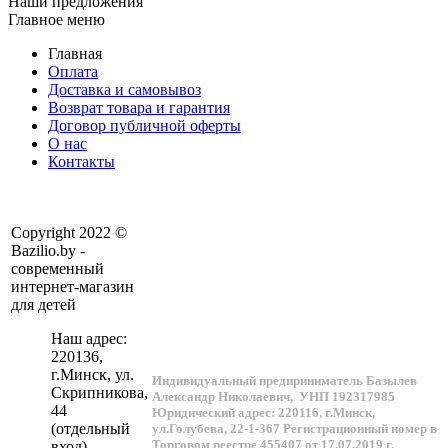
Наши предложения
Главное меню
Главная
Оплата
Доставка и самовывоз
Возврат товара и гарантия
Договор публичной оферты
О нас
Контакты
Copyright 2022 ©
Bazilio.by -
современный
интернет-магазин
для детей
Наш адрес:
220136
,
г.
Минск
, ул.
Индивидуальный предприниматель Базылев
Скрипникова,
Александр Николаевич,
УНП 192317985
44
Юридический адрес: 220116, г.Минск,
(отдельный
ул.Голубева, 22-1-367
Регистрационный номер в
Торговом реестре 455407 от 17.07.2019 г.
вход)