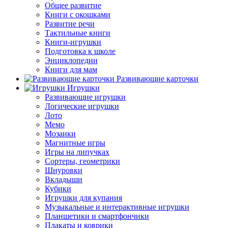
Общее развитие
Книги с окошками
Развитие речи
Тактильные книги
Книги-игрушки
Подготовка к школе
Энциклопедии
Книги для мам
Развивающие карточки
Игрушки
Развивающие игрушки
Логические игрушки
Лото
Мемо
Мозаики
Магнитные игры
Игры на липучках
Сортеры, геометрики
Шнуровки
Вкладыши
Кубики
Игрушки для купания
Музыкальные и интерактивные игрушки
Планшетики и смартфончики
Плакаты и коврики