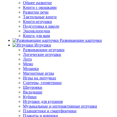
Общее развитие
Книги с окошками
Развитие речи
Тактильные книги
Книги-игрушки
Подготовка к школе
Энциклопедии
Книги для мам
Развивающие карточки
Игрушки
Развивающие игрушки
Логические игрушки
Лото
Мемо
Мозаики
Магнитные игры
Игры на липучках
Сортеры, геометрики
Шнуровки
Вкладыши
Кубики
Игрушки для купания
Музыкальные и интерактивные игрушки
Планшетики и смартфончики
Плакаты и коврики