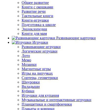
Общее развитие
Книги с окошками
Развитие речи
Тактильные книги
Книги-игрушки
Подготовка к школе
Энциклопедии
Книги для мам
Развивающие карточки
Игрушки
Развивающие игрушки
Логические игрушки
Лото
Мемо
Мозаики
Магнитные игры
Игры на липучках
Сортеры, геометрики
Шнуровки
Вкладыши
Кубики
Игрушки для купания
Музыкальные и интерактивные игрушки
Планшетики и смартфончики
Плакаты и коврики