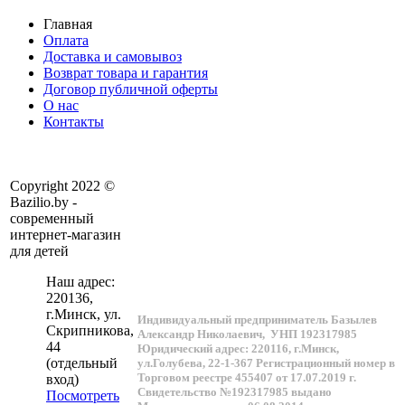
Главная
Оплата
Доставка и самовывоз
Возврат товара и гарантия
Договор публичной оферты
О нас
Контакты
Copyright 2022 ©
Bazilio.by -
современный
интернет-магазин
для детей
Наш адрес:
220136
,
г.
Минск
, ул.
Индивидуальный предприниматель Базылев
Скрипникова,
Александр Николаевич,
УНП 192317985
44
Юридический адрес: 220116, г.Минск,
(отдельный
ул.Голубева, 22-1-367
Регистрационный номер в
Торговом реестре 455407 от 17.07.2019 г.
вход)
Свидетельство №192317985 выдано
Посмотреть