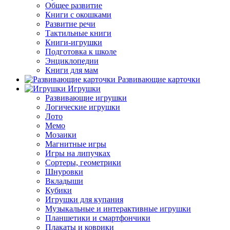
Общее развитие
Книги с окошками
Развитие речи
Тактильные книги
Книги-игрушки
Подготовка к школе
Энциклопедии
Книги для мам
Развивающие карточки
Игрушки
Развивающие игрушки
Логические игрушки
Лото
Мемо
Мозаики
Магнитные игры
Игры на липучках
Сортеры, геометрики
Шнуровки
Вкладыши
Кубики
Игрушки для купания
Музыкальные и интерактивные игрушки
Планшетики и смартфончики
Плакаты и коврики