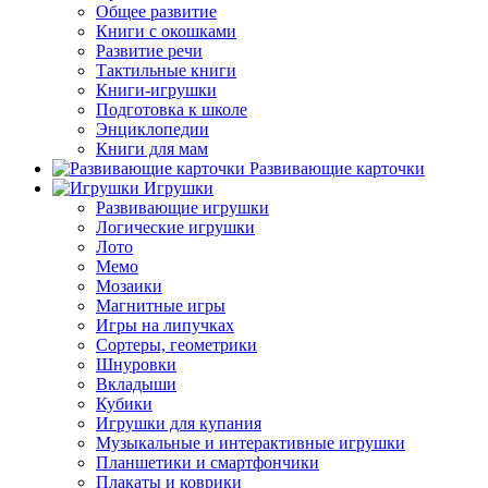
Общее развитие
Книги с окошками
Развитие речи
Тактильные книги
Книги-игрушки
Подготовка к школе
Энциклопедии
Книги для мам
Развивающие карточки
Игрушки
Развивающие игрушки
Логические игрушки
Лото
Мемо
Мозаики
Магнитные игры
Игры на липучках
Сортеры, геометрики
Шнуровки
Вкладыши
Кубики
Игрушки для купания
Музыкальные и интерактивные игрушки
Планшетики и смартфончики
Плакаты и коврики