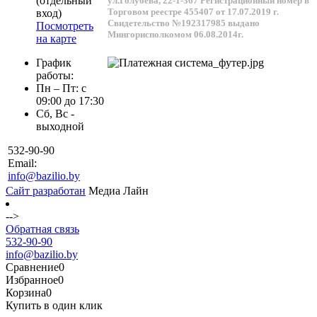
(отдельный
ул.Голубева, 22-1-367
Регистрационный номер в
Торговом реестре 455407 от 17.07.2019 г.
вход)
Свидетельство №192317985 выдано
Посмотреть
Мингорисполкомом 06.08.2014г.
на карте
График
работы:
Пн – Пт: с
09:00 до 17:30
Сб, Вс -
выходной
532-90-90
Email:
info@bazilio.by
Сайт разработан
Медиа Лайн
-->
Обратная связь
532-90-90
info@bazilio.by
Сравнение
0
Избранное
0
Корзина
0
Купить в один клик