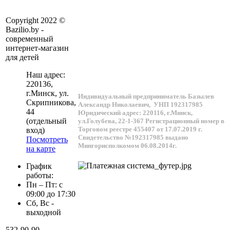
Copyright 2022 ©
Bazilio.by -
современный
интернет-магазин
для детей
Наш адрес:
220136
,
г.
Минск
, ул.
Индивидуальный предприниматель Базылев
Скрипникова,
Александр Николаевич,
УНП 192317985
44
Юридический адрес: 220116, г.Минск,
(отдельный
ул.Голубева, 22-1-367
Регистрационный номер в
Торговом реестре 455407 от 17.07.2019 г.
вход)
Свидетельство №192317985 выдано
Посмотреть
Мингорисполкомом 06.08.2014г.
на карте
График
работы:
Пн – Пт: с
09:00 до 17:30
Сб, Вс -
выходной
532-90-90