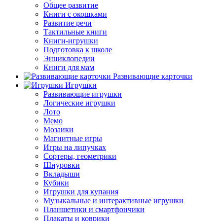
Общее развитие
Книги с окошками
Развитие речи
Тактильные книги
Книги-игрушки
Подготовка к школе
Энциклопедии
Книги для мам
Развивающие карточки
Игрушки
Развивающие игрушки
Логические игрушки
Лото
Мемо
Мозаики
Магнитные игры
Игры на липучках
Сортеры, геометрики
Шнуровки
Вкладыши
Кубики
Игрушки для купания
Музыкальные и интерактивные игрушки
Планшетики и смартфончики
Плакаты и коврики