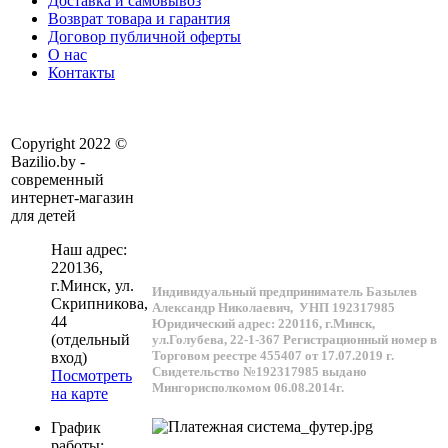
Доставка и самовывоз
Возврат товара и гарантия
Договор публичной оферты
О нас
Контакты
Copyright 2022 ©
Bazilio.by -
современный
интернет-магазин
для детей
Наш адрес:
220136
,
г.
Минск
, ул.
Индивидуальный предприниматель Базылев
Скрипникова,
Александр Николаевич,
УНП 192317985
44
Юридический адрес: 220116, г.Минск,
(отдельный
ул.Голубева, 22-1-367
Регистрационный номер в
Торговом реестре 455407 от 17.07.2019 г.
вход)
Свидетельство №192317985 выдано
Посмотреть
Мингорисполкомом 06.08.2014г.
на карте
График
работы: