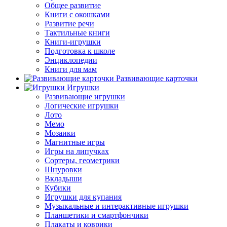
Общее развитие
Книги с окошками
Развитие речи
Тактильные книги
Книги-игрушки
Подготовка к школе
Энциклопедии
Книги для мам
Развивающие карточки
Игрушки
Развивающие игрушки
Логические игрушки
Лото
Мемо
Мозаики
Магнитные игры
Игры на липучках
Сортеры, геометрики
Шнуровки
Вкладыши
Кубики
Игрушки для купания
Музыкальные и интерактивные игрушки
Планшетики и смартфончики
Плакаты и коврики