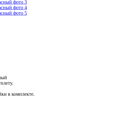
ный
плету.
ки в комплекте.