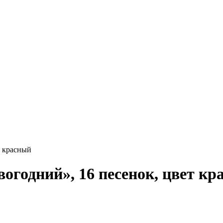
т красный
годний», 16 песенок, цвет кр