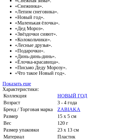
«Снежная зима».
«Снежинка».
«Лепим снеговика».
«Новый год».
«Маленькая ёлочка».
«Дед Мороз».
«Звёздочки сияют».
«Колокольчики».
«Лесные друзья».
«Подарочки».
«Динь-динь-динь».
«Ёлочка-красавица».
«Письмо Деду Морозу».
«Что такое Новый год».
Показать еще
Характеристики:
Коллекция
НОВЫЙ ГОД
Возраст
3 - 4 года
Бренд / Торговая марка
ZABIAKA
Размер
15 х 5 см
Вес
120 г
Размер упаковки
23 х 13 см
Материал
Пластик