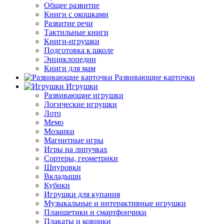
Общее развитие
Книги с окошками
Развитие речи
Тактильные книги
Книги-игрушки
Подготовка к школе
Энциклопедии
Книги для мам
Развивающие карточки
Игрушки
Развивающие игрушки
Логические игрушки
Лото
Мемо
Мозаики
Магнитные игры
Игры на липучках
Сортеры, геометрики
Шнуровки
Вкладыши
Кубики
Игрушки для купания
Музыкальные и интерактивные игрушки
Планшетики и смартфончики
Плакаты и коврики