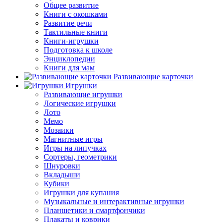
Общее развитие
Книги с окошками
Развитие речи
Тактильные книги
Книги-игрушки
Подготовка к школе
Энциклопедии
Книги для мам
Развивающие карточки
Игрушки
Развивающие игрушки
Логические игрушки
Лото
Мемо
Мозаики
Магнитные игры
Игры на липучках
Сортеры, геометрики
Шнуровки
Вкладыши
Кубики
Игрушки для купания
Музыкальные и интерактивные игрушки
Планшетики и смартфончики
Плакаты и коврики