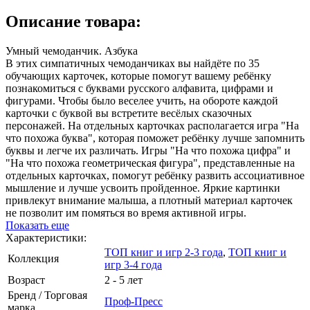
Описание товара:
Умный чемоданчик. Азбука
В этих симпатичных чемоданчиках вы найдёте по 35
обучающих карточек, которые помогут вашему ребёнку
познакомиться с буквами русского алфавита, цифрами и
фигурами. Чтобы было веселее учить, на обороте каждой
карточки с буквой вы встретите весёлых сказочных
персонажей. На отдельных карточках располагается игра "На
что похожа буква", которая поможет ребёнку лучше запомнить
буквы и легче их различать. Игры "На что похожа цифра" и
"На что похожа геометрическая фигура", представленные на
отдельных карточках, помогут ребёнку развить ассоциативное
мышление и лучше усвоить пройденное. Яркие картинки
привлекут внимание малыша, а плотный материал карточек
не позволит им помяться во время активной игры.
Показать еще
Характеристики:
ТОП книг и игр 2-3 года
,
ТОП книг и
Коллекция
игр 3-4 года
Возраст
2 - 5 лет
Бренд / Торговая
Проф-Пресс
марка