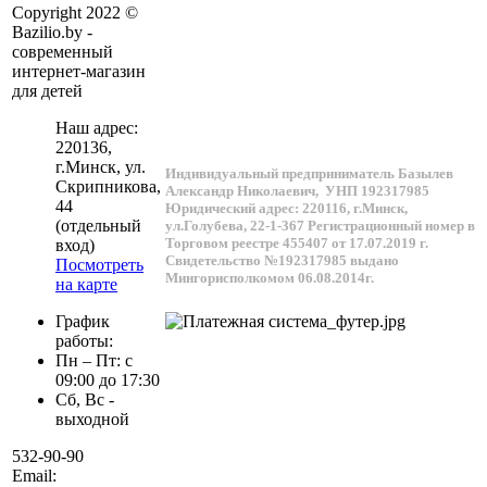
Copyright 2022 ©
Bazilio.by -
современный
интернет-магазин
для детей
Наш адрес:
220136
,
г.
Минск
, ул.
Индивидуальный предприниматель Базылев
Скрипникова,
Александр Николаевич,
УНП 192317985
44
Юридический адрес: 220116, г.Минск,
(отдельный
ул.Голубева, 22-1-367
Регистрационный номер в
Торговом реестре 455407 от 17.07.2019 г.
вход)
Свидетельство №192317985 выдано
Посмотреть
Мингорисполкомом 06.08.2014г.
на карте
График
работы:
Пн – Пт: с
09:00 до 17:30
Сб, Вс -
выходной
532-90-90
Email: