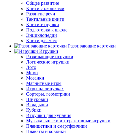
Общее развитие
Книги с окошками
Развитие речи
Тактильные книги
Книги-игрушки
Подготовка к школе
Энциклопедии
Книги для мам
Развивающие карточки
Игрушки
Развивающие игрушки
Логические игрушки
Лото
Мемо
Мозаики
Магнитные игры
Игры на липучках
Сортеры, геометрики
Шнуровки
Вкладыши
Кубики
Игрушки для купания
Музыкальные и интерактивные игрушки
Планшетики и смартфончики
Плакаты и коврики