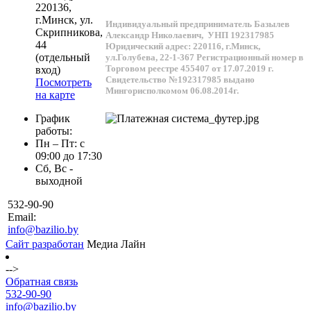
220136
,
г.
Минск
, ул.
Индивидуальный предприниматель Базылев
Скрипникова,
Александр Николаевич,
УНП 192317985
44
Юридический адрес: 220116, г.Минск,
(отдельный
ул.Голубева, 22-1-367
Регистрационный номер в
Торговом реестре 455407 от 17.07.2019 г.
вход)
Свидетельство №192317985 выдано
Посмотреть
Мингорисполкомом 06.08.2014г.
на карте
График
работы:
Пн – Пт: с
09:00 до 17:30
Сб, Вс -
выходной
532-90-90
Email:
info@bazilio.by
Сайт разработан
Медиа Лайн
-->
Обратная связь
532-90-90
info@bazilio.by