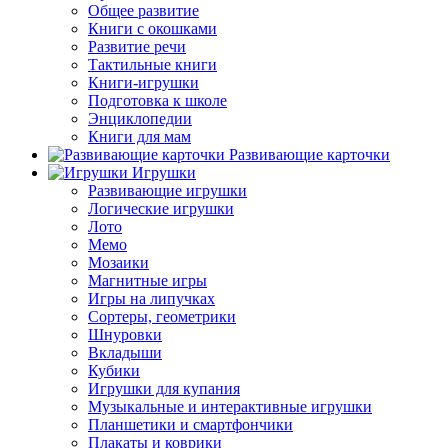
Общее развитие
Книги с окошками
Развитие речи
Тактильные книги
Книги-игрушки
Подготовка к школе
Энциклопедии
Книги для мам
Развивающие карточки
Игрушки
Развивающие игрушки
Логические игрушки
Лото
Мемо
Мозаики
Магнитные игры
Игры на липучках
Сортеры, геометрики
Шнуровки
Вкладыши
Кубики
Игрушки для купания
Музыкальные и интерактивные игрушки
Планшетики и смартфончики
Плакаты и коврики