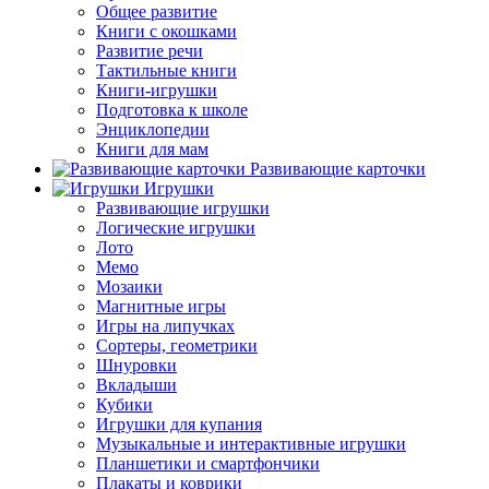
Общее развитие
Книги с окошками
Развитие речи
Тактильные книги
Книги-игрушки
Подготовка к школе
Энциклопедии
Книги для мам
Развивающие карточки
Игрушки
Развивающие игрушки
Логические игрушки
Лото
Мемо
Мозаики
Магнитные игры
Игры на липучках
Сортеры, геометрики
Шнуровки
Вкладыши
Кубики
Игрушки для купания
Музыкальные и интерактивные игрушки
Планшетики и смартфончики
Плакаты и коврики