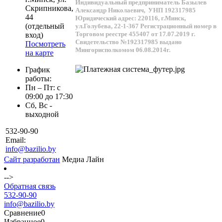
Индивидуальный предприниматель Базылев
Скрипникова,
Александр Николаевич,
УНП 192317985
44
Юридический адрес: 220116, г.Минск,
(отдельный
ул.Голубева, 22-1-367
Регистрационный номер в
Торговом реестре 455407 от 17.07.2019 г.
вход)
Свидетельство №192317985 выдано
Посмотреть
Мингорисполкомом 06.08.2014г.
на карте
График
работы:
Пн – Пт: с
09:00 до 17:30
Сб, Вс -
выходной
532-90-90
Email:
info@bazilio.by
Сайт разработан
Медиа Лайн
-->
Обратная связь
532-90-90
info@bazilio.by
Сравнение
0
Избранное
0