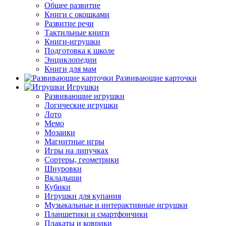
Общее развитие
Книги с окошками
Развитие речи
Тактильные книги
Книги-игрушки
Подготовка к школе
Энциклопедии
Книги для мам
Развивающие карточки
Игрушки
Развивающие игрушки
Логические игрушки
Лото
Мемо
Мозаики
Магнитные игры
Игры на липучках
Сортеры, геометрики
Шнуровки
Вкладыши
Кубики
Игрушки для купания
Музыкальные и интерактивные игрушки
Планшетики и смартфончики
Плакаты и коврики