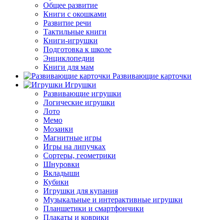
Общее развитие
Книги с окошками
Развитие речи
Тактильные книги
Книги-игрушки
Подготовка к школе
Энциклопедии
Книги для мам
Развивающие карточки
Игрушки
Развивающие игрушки
Логические игрушки
Лото
Мемо
Мозаики
Магнитные игры
Игры на липучках
Сортеры, геометрики
Шнуровки
Вкладыши
Кубики
Игрушки для купания
Музыкальные и интерактивные игрушки
Планшетики и смартфончики
Плакаты и коврики