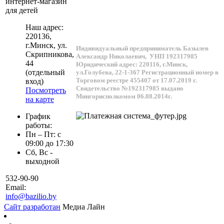
интернет-магазин
для детей
Наш адрес:
220136
,
г.
Минск
, ул.
Индивидуальный предприниматель Базылев
Скрипникова,
Александр Николаевич,
УНП 192317985
44
Юридический адрес: 220116, г.Минск,
(отдельный
ул.Голубева, 22-1-367
Регистрационный номер в
Торговом реестре 455407 от 17.07.2019 г.
вход)
Свидетельство №192317985 выдано
Посмотреть
Мингорисполкомом 06.08.2014г.
на карте
График
работы:
Пн – Пт: с
09:00 до 17:30
Сб, Вс -
выходной
532-90-90
Email:
info@bazilio.by
Сайт разработан
Медиа Лайн