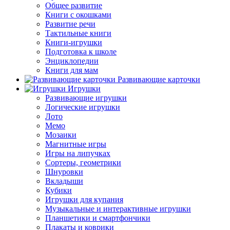
Общее развитие
Книги с окошками
Развитие речи
Тактильные книги
Книги-игрушки
Подготовка к школе
Энциклопедии
Книги для мам
Развивающие карточки
Игрушки
Развивающие игрушки
Логические игрушки
Лото
Мемо
Мозаики
Магнитные игры
Игры на липучках
Сортеры, геометрики
Шнуровки
Вкладыши
Кубики
Игрушки для купания
Музыкальные и интерактивные игрушки
Планшетики и смартфончики
Плакаты и коврики