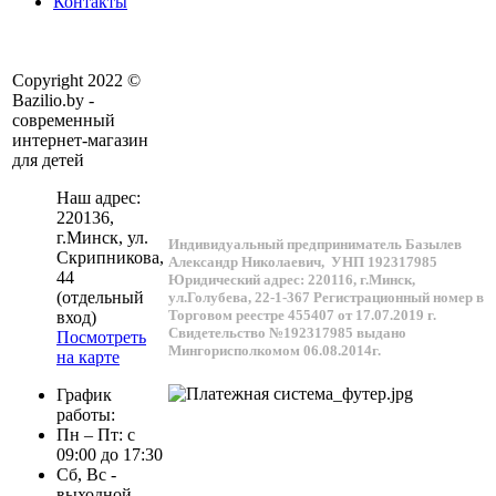
Контакты
Copyright 2022 ©
Bazilio.by -
современный
интернет-магазин
для детей
Наш адрес:
220136
,
г.
Минск
, ул.
Индивидуальный предприниматель Базылев
Скрипникова,
Александр Николаевич,
УНП 192317985
44
Юридический адрес: 220116, г.Минск,
(отдельный
ул.Голубева, 22-1-367
Регистрационный номер в
Торговом реестре 455407 от 17.07.2019 г.
вход)
Свидетельство №192317985 выдано
Посмотреть
Мингорисполкомом 06.08.2014г.
на карте
График
работы:
Пн – Пт: с
09:00 до 17:30
Сб, Вс -
выходной