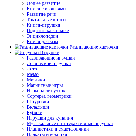
Общее развитие
Книги с окошками
Развитие речи
Тактильные книги
Книги-игрушки
Подготовка к школе
Энциклопедии
Книги для мам
Развивающие карточки
Игрушки
Развивающие игрушки
Логические игрушки
Лото
Мемо
Мозаики
Магнитные игры
Игры на липучках
Сортеры, геометрики
Шнуровки
Вкладыши
Кубики
Игрушки для купания
Музыкальные и интерактивные игрушки
Планшетики и смартфончики
Плакаты и коврики