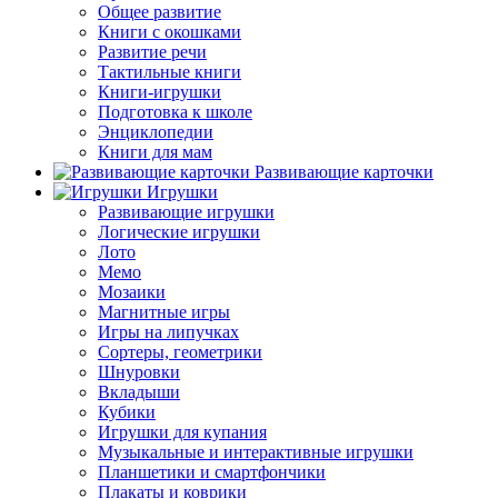
Общее развитие
Книги с окошками
Развитие речи
Тактильные книги
Книги-игрушки
Подготовка к школе
Энциклопедии
Книги для мам
Развивающие карточки
Игрушки
Развивающие игрушки
Логические игрушки
Лото
Мемо
Мозаики
Магнитные игры
Игры на липучках
Сортеры, геометрики
Шнуровки
Вкладыши
Кубики
Игрушки для купания
Музыкальные и интерактивные игрушки
Планшетики и смартфончики
Плакаты и коврики