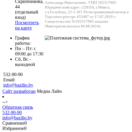
Скрипникова,
Александр Николаевич,
УНП 192317985
44
Юридический адрес: 220116, г.Минск,
(отдельный
ул.Голубева, 22-1-367
Регистрационный номер в
Торговом реестре 455407 от 17.07.2019 г.
вход)
Свидетельство №192317985 выдано
Посмотреть
Мингорисполкомом 06.08.2014г.
на карте
График
работы:
Пн – Пт: с
09:00 до 17:30
Сб, Вс -
выходной
532-90-90
Email:
info@bazilio.by
Сайт разработан
Медиа Лайн
-->
Обратная связь
532-90-90
info@bazilio.by
Сравнение
0
Избранное
0