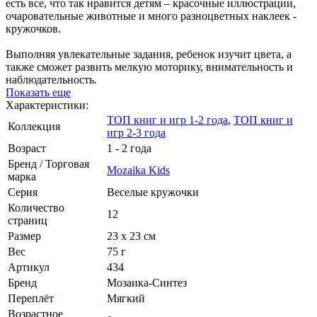
есть все, что так нравится детям – красочные иллюстрации,
очаровательные животные и много разноцветных наклеек -
кружочков.
Выполняя увлекательные задания, ребенок изучит цвета, а
также сможет развить мелкую моторику, внимательность и
наблюдательность.
Показать еще
Характеристики:
ТОП книг и игр 1-2 года
,
ТОП книг и
Коллекция
игр 2-3 года
Возраст
1 - 2 года
Бренд / Торговая
Mozaika Kids
марка
Серия
Веселые кружочки
Количество
12
страниц
Размер
23 х 23 см
Вес
75 г
Артикул
434
Бренд
Мозаика-Синтез
Переплёт
Мягкий
Возрастное