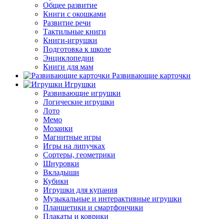
Общее развитие
Книги с окошками
Развитие речи
Тактильные книги
Книги-игрушки
Подготовка к школе
Энциклопедии
Книги для мам
Развивающие карточки
Игрушки
Развивающие игрушки
Логические игрушки
Лото
Мемо
Мозаики
Магнитные игры
Игры на липучках
Сортеры, геометрики
Шнуровки
Вкладыши
Кубики
Игрушки для купания
Музыкальные и интерактивные игрушки
Планшетики и смартфончики
Плакаты и коврики