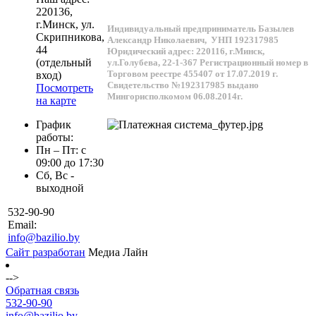
220136
,
г.
Минск
, ул.
Индивидуальный предприниматель Базылев
Скрипникова,
Александр Николаевич,
УНП 192317985
44
Юридический адрес: 220116, г.Минск,
(отдельный
ул.Голубева, 22-1-367
Регистрационный номер в
Торговом реестре 455407 от 17.07.2019 г.
вход)
Свидетельство №192317985 выдано
Посмотреть
Мингорисполкомом 06.08.2014г.
на карте
График
работы:
Пн – Пт: с
09:00 до 17:30
Сб, Вс -
выходной
532-90-90
Email:
info@bazilio.by
Сайт разработан
Медиа Лайн
-->
Обратная связь
532-90-90
info@bazilio.by