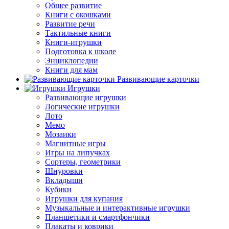
Общее развитие
Книги с окошками
Развитие речи
Тактильные книги
Книги-игрушки
Подготовка к школе
Энциклопедии
Книги для мам
Развивающие карточки
Игрушки
Развивающие игрушки
Логические игрушки
Лото
Мемо
Мозаики
Магнитные игры
Игры на липучках
Сортеры, геометрики
Шнуровки
Вкладыши
Кубики
Игрушки для купания
Музыкальные и интерактивные игрушки
Планшетики и смартфончики
Плакаты и коврики