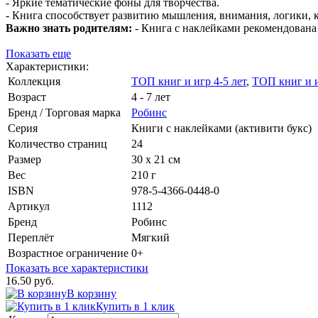
- Яркие тематические фоны для творчества.
- Книга способствует развитию мышления, внимания, логики,
Важно знать родителям:
- Книга с наклейками рекомендована д
Показать еще
Характеристики:
Коллекция
ТОП книг и игр 4-5 лет
,
ТОП книг и и
Возраст
4 - 7 лет
Бренд / Торговая марка
Робинс
Серия
Книги с наклейками (активити букс)
Количество страниц
24
Размер
30 х 21 см
Вес
210 г
ISBN
978-5-4366-0448-0
Артикул
1112
Бренд
Робинс
Переплёт
Мягкий
Возрастное ограничение
0+
Показать все характеристики
16.50 руб.
В корзину
Купить в 1 клик