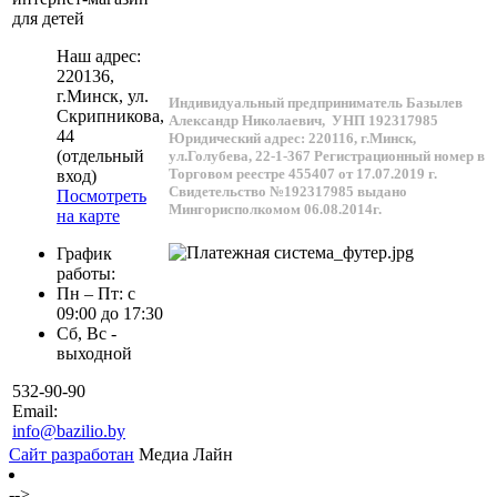
для детей
Наш адрес:
220136
,
г.
Минск
, ул.
Индивидуальный предприниматель Базылев
Скрипникова,
Александр Николаевич,
УНП 192317985
44
Юридический адрес: 220116, г.Минск,
(отдельный
ул.Голубева, 22-1-367
Регистрационный номер в
Торговом реестре 455407 от 17.07.2019 г.
вход)
Свидетельство №192317985 выдано
Посмотреть
Мингорисполкомом 06.08.2014г.
на карте
График
работы:
Пн – Пт: с
09:00 до 17:30
Сб, Вс -
выходной
532-90-90
Email:
info@bazilio.by
Сайт разработан
Медиа Лайн
-->