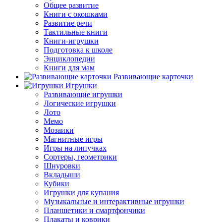
Общее развитие
Книги с окошками
Развитие речи
Тактильные книги
Книги-игрушки
Подготовка к школе
Энциклопедии
Книги для мам
Развивающие карточки
Игрушки
Развивающие игрушки
Логические игрушки
Лото
Мемо
Мозаики
Магнитные игры
Игры на липучках
Сортеры, геометрики
Шнуровки
Вкладыши
Кубики
Игрушки для купания
Музыкальные и интерактивные игрушки
Планшетики и смартфончики
Плакаты и коврики