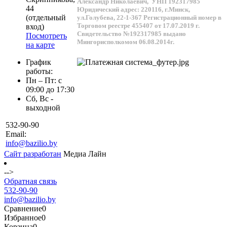
Александр Николаевич,
УНП 192317985
44
Юридический адрес: 220116, г.Минск,
(отдельный
ул.Голубева, 22-1-367
Регистрационный номер в
Торговом реестре 455407 от 17.07.2019 г.
вход)
Свидетельство №192317985 выдано
Посмотреть
Мингорисполкомом 06.08.2014г.
на карте
График
работы:
Пн – Пт: с
09:00 до 17:30
Сб, Вс -
выходной
532-90-90
Email:
info@bazilio.by
Сайт разработан
Медиа Лайн
-->
Обратная связь
532-90-90
info@bazilio.by
Сравнение
0
Избранное
0
Корзина
0