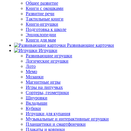
Общее развитие
Книги с окошками
Развитие речи
Тактильные книги
Книги-игрушки
Подготовка к школе
Энциклопедии
Книги для мам
Развивающие карточки
Игрушки
Развивающие игрушки
Логические игрушки
Лото
Мемо
Мозаики
Магнитные игры
Игры на липучках
Сортеры, геометрики
Шнуровки
Вкладыши
Кубики
Игрушки для купания
Музыкальные и интерактивные игрушки
Планшетики и смартфончики
Плакаты и коврики