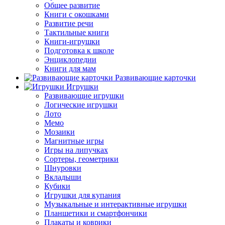
Общее развитие
Книги с окошками
Развитие речи
Тактильные книги
Книги-игрушки
Подготовка к школе
Энциклопедии
Книги для мам
Развивающие карточки
Игрушки
Развивающие игрушки
Логические игрушки
Лото
Мемо
Мозаики
Магнитные игры
Игры на липучках
Сортеры, геометрики
Шнуровки
Вкладыши
Кубики
Игрушки для купания
Музыкальные и интерактивные игрушки
Планшетики и смартфончики
Плакаты и коврики