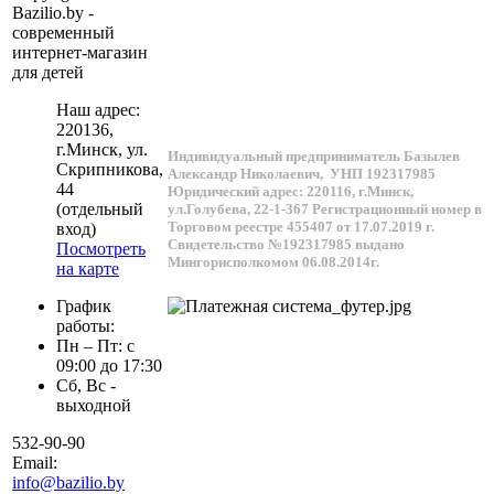
Bazilio.by -
современный
интернет-магазин
для детей
Наш адрес:
220136
,
г.
Минск
, ул.
Индивидуальный предприниматель Базылев
Скрипникова,
Александр Николаевич,
УНП 192317985
44
Юридический адрес: 220116, г.Минск,
(отдельный
ул.Голубева, 22-1-367
Регистрационный номер в
Торговом реестре 455407 от 17.07.2019 г.
вход)
Свидетельство №192317985 выдано
Посмотреть
Мингорисполкомом 06.08.2014г.
на карте
График
работы:
Пн – Пт: с
09:00 до 17:30
Сб, Вс -
выходной
532-90-90
Email:
info@bazilio.by