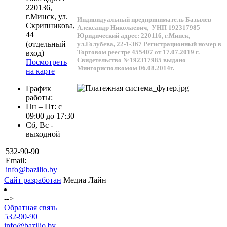
220136
,
г.
Минск
, ул.
Индивидуальный предприниматель Базылев
Скрипникова,
Александр Николаевич,
УНП 192317985
44
Юридический адрес: 220116, г.Минск,
(отдельный
ул.Голубева, 22-1-367
Регистрационный номер в
Торговом реестре 455407 от 17.07.2019 г.
вход)
Свидетельство №192317985 выдано
Посмотреть
Мингорисполкомом 06.08.2014г.
на карте
График
работы:
Пн – Пт: с
09:00 до 17:30
Сб, Вс -
выходной
532-90-90
Email:
info@bazilio.by
Сайт разработан
Медиа Лайн
-->
Обратная связь
532-90-90
info@bazilio.by