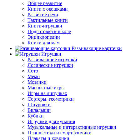
Общее развитие
Книги с окошками
Развитие речи
Тактильные книги
Книги-игрушки
Подготовка к школе
Энциклопедии
Книги для мам
Развивающие карточки
Игрушки
Развивающие игрушки
Логические игрушки
Лото
Мемо
Мозаики
Магнитные игры
Игры на липучках
Сортеры, геометрики
Шнуровки
Вкладыши
Кубики
Игрушки для купания
Музыкальные и интерактивные игрушки
Планшетики и смартфончики
Плакаты и коврики