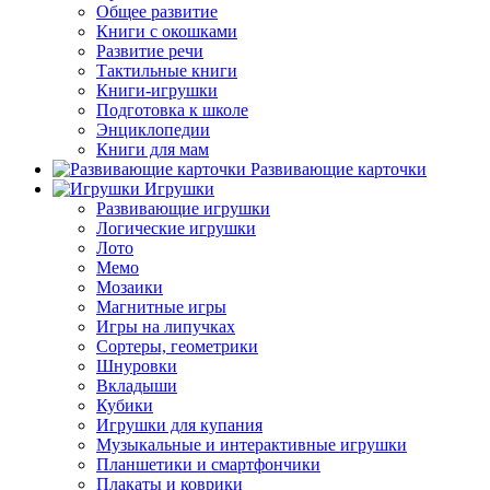
Общее развитие
Книги с окошками
Развитие речи
Тактильные книги
Книги-игрушки
Подготовка к школе
Энциклопедии
Книги для мам
Развивающие карточки
Игрушки
Развивающие игрушки
Логические игрушки
Лото
Мемо
Мозаики
Магнитные игры
Игры на липучках
Сортеры, геометрики
Шнуровки
Вкладыши
Кубики
Игрушки для купания
Музыкальные и интерактивные игрушки
Планшетики и смартфончики
Плакаты и коврики