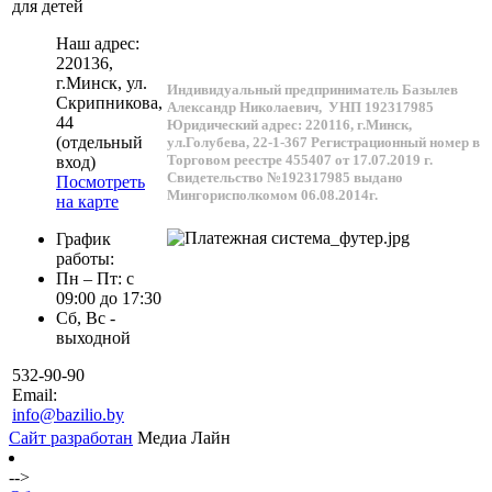
для детей
Наш адрес:
220136
,
г.
Минск
, ул.
Индивидуальный предприниматель Базылев
Скрипникова,
Александр Николаевич,
УНП 192317985
44
Юридический адрес: 220116, г.Минск,
(отдельный
ул.Голубева, 22-1-367
Регистрационный номер в
Торговом реестре 455407 от 17.07.2019 г.
вход)
Свидетельство №192317985 выдано
Посмотреть
Мингорисполкомом 06.08.2014г.
на карте
График
работы:
Пн – Пт: с
09:00 до 17:30
Сб, Вс -
выходной
532-90-90
Email:
info@bazilio.by
Сайт разработан
Медиа Лайн
-->