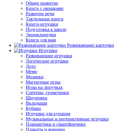
Общее развитие
Книги с окошками
Развитие речи
Тактильные книги
Книги-игрушки
Подготовка к школе
Энциклопедии
Книги для мам
Развивающие карточки
Игрушки
Развивающие игрушки
Логические игрушки
Лото
Мемо
Мозаики
Магнитные игры
Игры на липучках
Сортеры, геометрики
Шнуровки
Вкладыши
Кубики
Игрушки для купания
Музыкальные и интерактивные игрушки
Планшетики и смартфончики
Плакаты и коврики