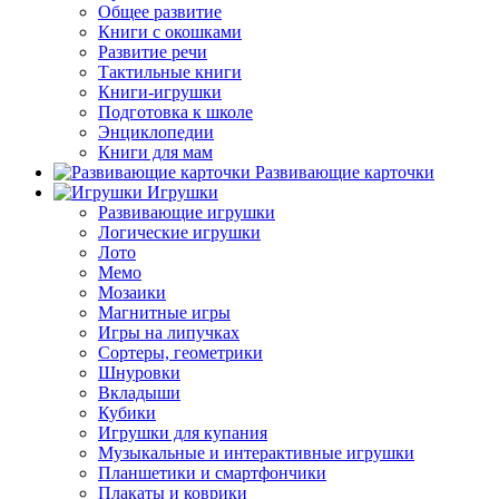
Общее развитие
Книги с окошками
Развитие речи
Тактильные книги
Книги-игрушки
Подготовка к школе
Энциклопедии
Книги для мам
Развивающие карточки
Игрушки
Развивающие игрушки
Логические игрушки
Лото
Мемо
Мозаики
Магнитные игры
Игры на липучках
Сортеры, геометрики
Шнуровки
Вкладыши
Кубики
Игрушки для купания
Музыкальные и интерактивные игрушки
Планшетики и смартфончики
Плакаты и коврики