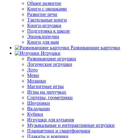
Общее развитие
Книги с окошками
Развитие речи
Тактильные книги
Книги-игрушки
Подготовка к школе
Энциклопедии
Книги для мам
Развивающие карточки
Игрушки
Развивающие игрушки
Логические игрушки
Лото
Мемо
Мозаики
Магнитные игры
Игры на липучках
Сортеры, геометрики
Шнуровки
Вкладыши
Кубики
Игрушки для купания
Музыкальные и интерактивные игрушки
Планшетики и смартфончики
Плакаты и коврики