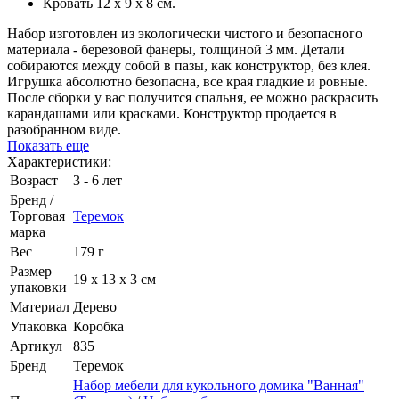
Кровать 12 х 9 х 8 см.
Набор изготовлен из экологически чистого и безопасного
материала - березовой фанеры, толщиной 3 мм. Детали
собираются между собой в пазы, как конструктор, без клея.
Игрушка абсолютно безопасна, все края гладкие и ровные.
После сборки у вас получится спальня, ее можно раскрасить
карандашами или красками. Конструктор продается в
разобранном виде.
Показать еще
Характеристики:
Возраст
3 - 6 лет
Бренд /
Торговая
Теремок
марка
Вес
179 г
Размер
19 х 13 х 3 см
упаковки
Материал
Дерево
Упаковка
Коробка
Артикул
835
Бренд
Теремок
Набор мебели для кукольного домика "Ванная"