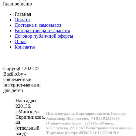
Главное меню
Главная
Оплата
Доставка и самовывоз
Возврат товара и гарантия
Договор публичной оферты
О нас
Контакты
Copyright 2022 ©
Bazilio.by -
современный
интернет-магазин
для детей
Наш адрес:
220136
,
г.
Минск
, ул.
Индивидуальный предприниматель Базылев
Скрипникова,
Александр Николаевич,
УНП 192317985
44
Юридический адрес: 220116, г.Минск,
(отдельный
ул.Голубева, 22-1-367
Регистрационный номер в
Торговом реестре 455407 от 17.07.2019 г.
вход)