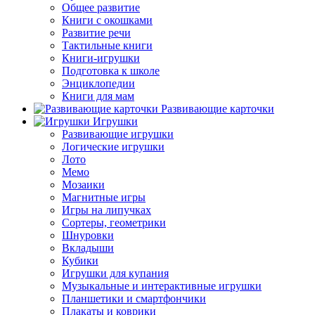
Общее развитие
Книги с окошками
Развитие речи
Тактильные книги
Книги-игрушки
Подготовка к школе
Энциклопедии
Книги для мам
Развивающие карточки
Игрушки
Развивающие игрушки
Логические игрушки
Лото
Мемо
Мозаики
Магнитные игры
Игры на липучках
Сортеры, геометрики
Шнуровки
Вкладыши
Кубики
Игрушки для купания
Музыкальные и интерактивные игрушки
Планшетики и смартфончики
Плакаты и коврики