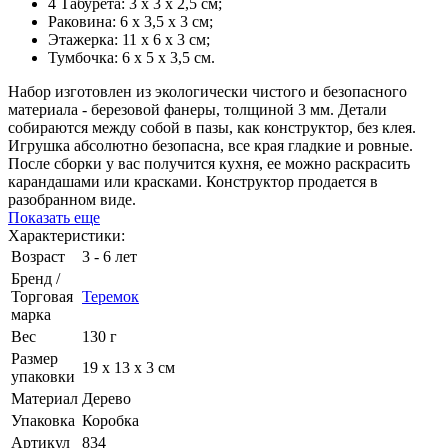
4 Табурета: 3 х 3 х 2,5 см;
Раковина: 6 х 3,5 х 3 см;
Этажерка: 11 х 6 х 3 см;
Тумбочка: 6 х 5 х 3,5 см.
Набор изготовлен из экологически чистого и безопасного
материала - березовой фанеры, толщиной 3 мм. Детали
собираются между собой в пазы, как конструктор, без клея.
Игрушка абсолютно безопасна, все края гладкие и ровные.
После сборки у вас получится кухня, ее можно раскрасить
карандашами или красками. Конструктор продается в
разобранном виде.
Показать еще
Характеристики:
Возраст
3 - 6 лет
Бренд /
Торговая
Теремок
марка
Вес
130 г
Размер
19 х 13 х 3 см
упаковки
Материал
Дерево
Упаковка
Коробка
Артикул
834