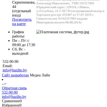
Скрипникова,
Александр Николаевич,
УНП 192317985
44
Юридический адрес: 220116, г.Минск,
(отдельный
ул.Голубева, 22-1-367
Регистрационный номер в
Торговом реестре 455407 от 17.07.2019 г.
вход)
Свидетельство №192317985 выдано
Посмотреть
Мингорисполкомом 06.08.2014г.
на карте
График
работы:
Пн – Пт: с
09:00 до 17:30
Сб, Вс -
выходной
532-90-90
Email:
info@bazilio.by
Сайт разработан
Медиа Лайн
-->
Обратная связь
532-90-90
info@bazilio.by
Сравнение
0
Избранное
0