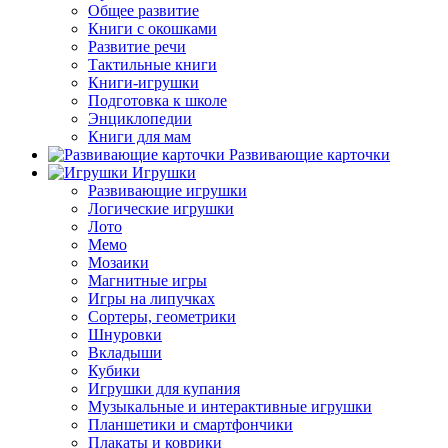
Общее развитие
Книги с окошками
Развитие речи
Тактильные книги
Книги-игрушки
Подготовка к школе
Энциклопедии
Книги для мам
Развивающие карточки
Игрушки
Развивающие игрушки
Логические игрушки
Лото
Мемо
Мозаики
Магнитные игры
Игры на липучках
Сортеры, геометрики
Шнуровки
Вкладыши
Кубики
Игрушки для купания
Музыкальные и интерактивные игрушки
Планшетики и смартфончики
Плакаты и коврики